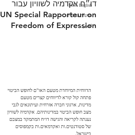
דו״ח אקדמיה לשוויון עבור
News English
UN Special Rapporteur on
חדשות בעברית
Freedom of Expression
اخبار
הדווחית המיוחדת מטעם האו"ם לחופש הביטוי 
פתחה קול קורא לדיווחים קצרים מטעם 
מדינות, ארגוני חברה אזרחית ועיתונאים לגבי 
מצב חופש הביטוי במדינותיהם. אקדמיה לשוויון 
נענתה לקריאה והגישה דו״ח המתמקד במצבם 
של סטודנטים.ות ואקדמאים.ות בקמפוסים 
בישראל.