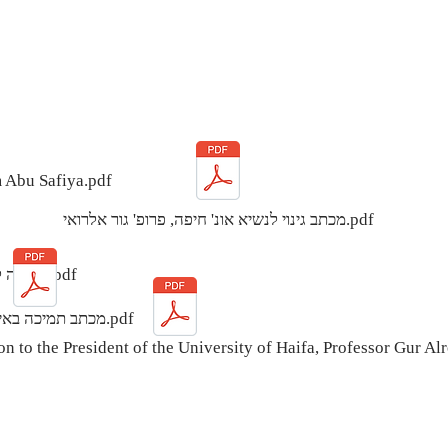
m Abu Safiya.pdf
מכתב גינוי לנשיא אונ' חיפה, פרופ' גור אלרואי.pdf
עצומה להצלת חייו של ד_ר חוסאם אבו ספייה.pdf
מכתב תמיכה באיציק זוארץ.pdf
n to the President of the University of Haifa, Professor Gur A