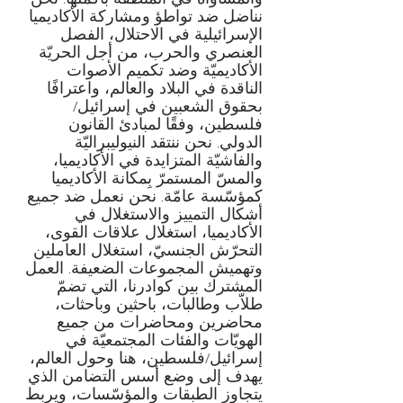
نناضل ضد تواطؤ ومشاركة الأكاديميا
الإسرائيلية في الاحتلال، الفصل
العنصري والحرب، من أجل الحريّة
الأكاديميّة وضد تكميم الأصوات
الناقدة في البلاد والعالم، واعترافًا
بحقوق الشعبين في إسرائيل/
فلسطين، وفقًا لمبادئ القانون
الدولي. نحن ننتقد النيوليبراليّة
والفاشيّة المتزايدة في الأكاديميا،
والمسّ المستمرّ بِمكانة الأكاديميا
كمؤسّسة عامّة. نحن نعمل ضد جميع
أشكال التمييز والاستغلال في
الأكاديميا، استغلال علاقات القوى،
التحرّش الجنسيّ، استغلال العاملين
وتهميش المجموعات الضعيفة. العمل
المشترك بين كوادرنا، التي تضمّ
طلاّب وطالبات، باحثين وباحثات،
محاضرين ومحاضرات من جميع
الهويّات والفئات المجتمعيّة في
إسرائيل/فلسطين، هنا وحول العالم،
يهدف إلى وضع أسس التضامن الذي
يتجاوز الطبقات والمؤسّسات، ويربط