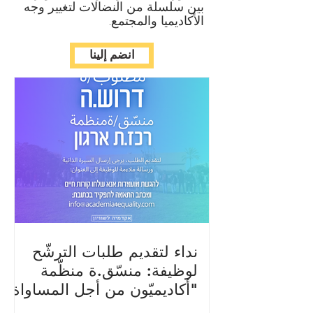
بين سلسلة من النضالات لتغيير وجه
الأكاديميا والمجتمع.
انضم إلينا
نداء لتقديم طلبات الترشّح
لوظيفة: منسّق.ة منظّمة
"أكاديميّون من أجل المساواة