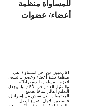
للمساواة منظمة
أعضاء/ عضوات
اكاديميون من أجل المساواة" هي
منظّمة تضمّ أعضاء وعضوات تسعى
لتعزيز المساواة، الديمقراطيّة
والتمثيل العادل في الأكاديميا، وجعل
التعليم العالي متاحًا لجميع
المجتمعات التي تعيش في إسرائيل/
فلسطين، لأجل تعزيز العدل
والمساواة في المنطقة بأكملها. نحن