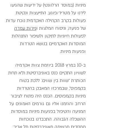
מיניות (במוסד הרלוונטי) על ידיעות שהגיעו
לידנו על מטריד/פוגע; התייעצות ונקיטת
פעולות בקרב הקהילה האקדמית נוכח עדות
של פגיעה; וניסוח המלצות ו
ניירות עמדה
לפעולות חיוניות לתיקון ולשיפור התנהלות
המוסדות האקדמיים בנושא הטרדות
ופגיעות מיניות.
ב-10 במרץ 2018 ביוזמת צוות אקדמיה
לשוויון התקיים כנס באוניברסיטת ת"א תחת
הכותרת ״שוות בין שווים: ללכת בטוח
בקמפוס״, שבמרכזו המאבק בהטרדות
מיניות בקמפוסים.
הכנס היה פתוח לציבור
הרחב והוזמנו אליו גם גורמים האמונים על
המניעה והטיפול בפגיעות מיניות במוסדות
ההשכלה הגבוהה. התכבדנו בנוכחות
ממסדית מרשימה מאוניברסיטת תל אביב: