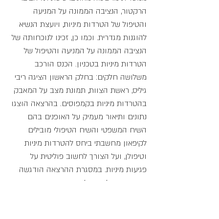
הרקטור, הנציבה הממונה על המניעה
והטיפול של הטרדות מיניות, ויועצת הנשיא
להוגנות מגדרית. וכמו כן, זכינו לנוכחותה של
הנציבה הממונה על המניעה והטיפול של
הטרדות מיניות בטכניון.
הכנס הורכב
משלושה חלקים:
בחלק הראשון הציגה ריבי
גיליס, ראשת הצוות, תמונת מצב על המאבק
בהטרדות מיניות בקמפוסים. בהרצאה הוצגו
נתונים ותיאור מעמיק על האופנים בהם
השיח המשפטי והשיח הטיפולי מובילים
לקיפאון מחשבתי ביחס להטרדות מיניות
וטיפולן, ועל הצורך לחשוב פוליטית על
פגיעות מיניות. במסגרת ההרצאה הודגשה
חשיבותה של הקהילה האקדמית בשינוי
התרבות הארגונית וההתייחסות לפגיעות
מיניות בקרבה.
בחלק השני נערך פאנל