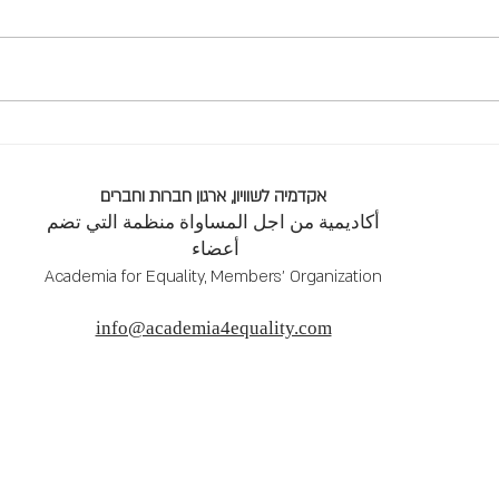
סמינר שנתי של אקדמיה לשוויון:
ofile
היסטוריה של הון וביוגרפיה של
lity:
מעמדות
and:
אקדמיה לשוויון, ארגון חברות וחברים
sraeli
أكاديمية من اجل المساواة منظمة التي تضم
emia
أعضاء
Academia for Equality, Members' Organization
info@academia4equality.com