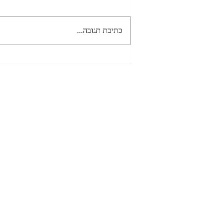
כתיבת תגובה...
קול קורא להגשת מועמדות –
רכז.ת אקדמיה לשוויון